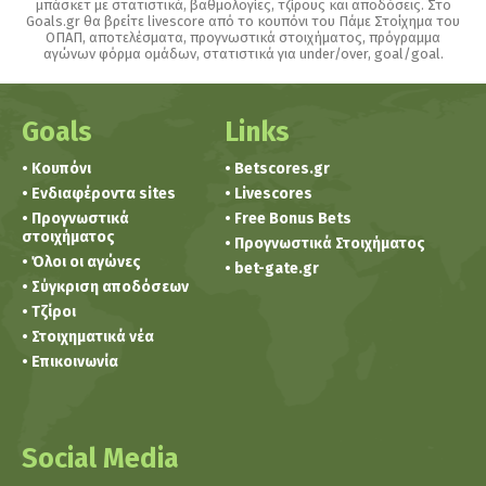
μπάσκετ με στατιστικά, βαθμολογίες, τζίρους και αποδόσεις. Στο
Goals.gr θα βρείτε livescore από το κουπόνι του Πάμε Στοίχημα του
ΟΠΑΠ, αποτελέσματα, προγνωστικά στοιχήματος, πρόγραμμα
αγώνων φόρμα ομάδων, στατιστικά για under/over, goal/goal.
Goals
Links
• Κουπόνι
• Betscores.gr
• Ενδιαφέροντα sites
• Livescores
• Προγνωστικά
• Free Bonus Bets
στοιχήματος
• Προγνωστικά Στοιχήματος
• Όλοι οι αγώνες
• bet-gate.gr
• Σύγκριση αποδόσεων
• Τζίροι
• Στοιχηματικά νέα
• Επικοινωνία
Social Media