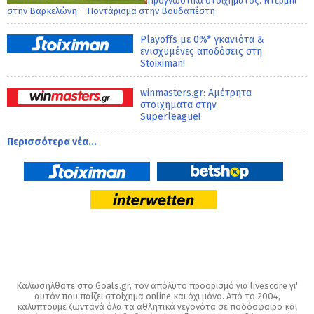
Προγνωστικά στοιχήματος: Ντέρμπι
στην Βαρκελώνη – Ποντάρισμα στην Βουδαπέστη
Playoffs με 0%* γκανιότα &
ενισχυμένες αποδόσεις στη
Stoiximan!
winmasters.gr: Αμέτρητα
στοιχήματα στην
Superleague!
Περισσότερα νέα...
Καλωσήλθατε στο Goals.gr, τον απόλυτο προορισμό για livescore γι'
αυτόν που παίζει στοίχημα online και όχι μόνο. Από το 2004,
καλύπτουμε ζωντανά όλα τα αθλητικά γεγονότα σε ποδόσφαιρο και