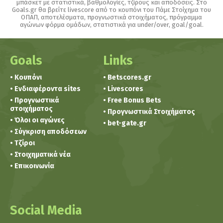
μπάσκετ με στατιστικά, βαθμολογίες, τζίρους και αποδόσεις. Στο
Goals.gr θα βρείτε livescore από το κουπόνι του Πάμε Στοίχημα του
ΟΠΑΠ, αποτελέσματα, προγνωστικά στοιχήματος, πρόγραμμα
αγώνων φόρμα ομάδων, στατιστικά για under/over, goal/goal.
Goals
Links
• Κουπόνι
• Betscores.gr
• Ενδιαφέροντα sites
• Livescores
• Προγνωστικά
• Free Bonus Bets
στοιχήματος
• Προγνωστικά Στοιχήματος
• Όλοι οι αγώνες
• bet-gate.gr
• Σύγκριση αποδόσεων
• Τζίροι
• Στοιχηματικά νέα
• Επικοινωνία
Social Media