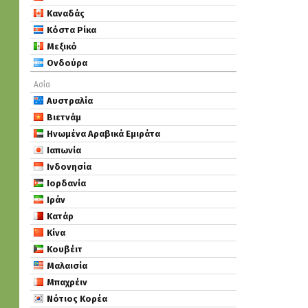
Καναδάς
Κόστα Ρίκα
Μεξικό
Ονδούρα
Ασία
Αυστραλία
Βιετνάμ
Ηνωμένα Αραβικά Εμιράτα
Ιαπωνία
Ινδονησία
Ιορδανία
Ιράν
Κατάρ
Κίνα
Κουβέιτ
Μαλαισία
Μπαχρέιν
Νότιος Κορέα