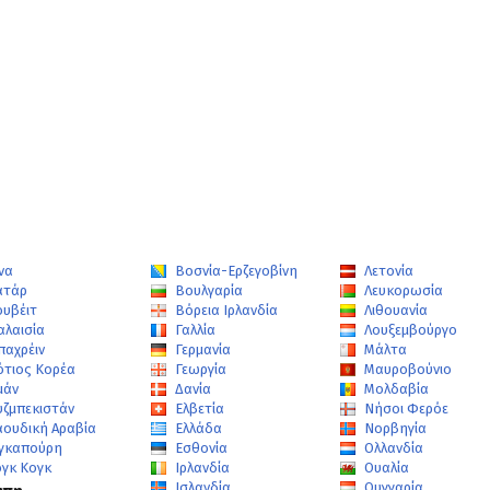
να
Βοσνία-Ερζεγοβίνη
Λετονία
ατάρ
Βουλγαρία
Λευκορωσία
ουβέιτ
Βόρεια Ιρλανδία
Λιθουανία
αλαισία
Γαλλία
Λουξεμβούργο
παχρέιν
Γερμανία
Μάλτα
ότιος Κορέα
Γεωργία
Μαυροβούνιο
μάν
Δανία
Μολδαβία
υζμπεκιστάν
Ελβετία
Νήσοι Φερόε
αουδική Αραβία
Ελλάδα
Νορβηγία
ιγκαπούρη
Εσθονία
Ολλανδία
ογκ Κογκ
Ιρλανδία
Ουαλία
Ισλανδία
Ουγγαρία