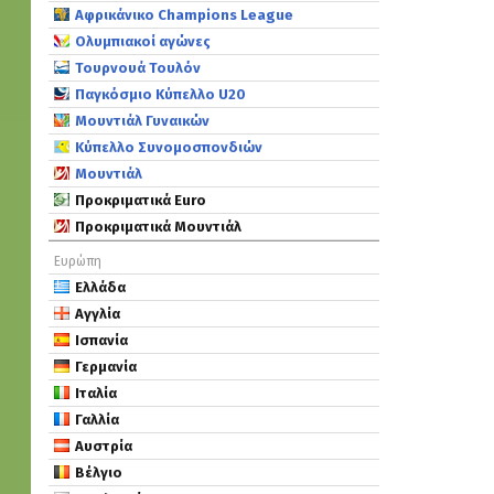
Αφρικάνικο Champions League
Ολυμπιακοί αγώνες
Τουρνουά Τουλόν
Παγκόσμιο Κύπελλο U20
Μουντιάλ Γυναικών
Κύπελλο Συνομοσπονδιών
Μουντιάλ
Προκριματικά Euro
Προκριματικά Μουντιάλ
Ευρώπη
Ελλάδα
Αγγλία
Ισπανία
Γερμανία
Ιταλία
Γαλλία
Αυστρία
Βέλγιο