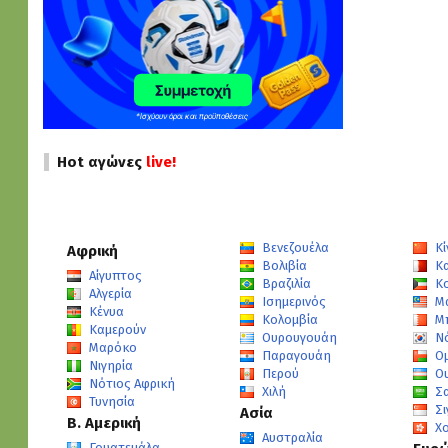
Hot αγώνες
live!
Βενεζουέλα
Κί
Αφρική
Βολιβία
Κ
Αίγυπτος
Βραζιλία
Κ
Αλγερία
Ισημερινός
Μ
Κένυα
Κολομβία
Μ
Καμερούν
Ουρουγουάη
Ν
Μαρόκο
Παραγουάη
Ο
Νιγηρία
Περού
Ο
Νότιος Αφρική
Χιλή
Σ
Τυνησία
Σ
Ασία
Β. Αμερική
Χ
Αυστραλία
Γουατεμάλα