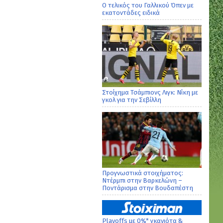
Ο τελικός του Γαλλικού Όπεν με
εκατοντάδες ειδικά
Στοίχημα Τσάμπιονς Λιγκ: Νίκη με
γκολ για την Σεβίλλη
Προγνωστικά στοιχήματος:
Ντέρμπι στην Βαρκελώνη –
Ποντάρισμα στην Βουδαπέστη
Playoffs με 0%* γκανιότα &