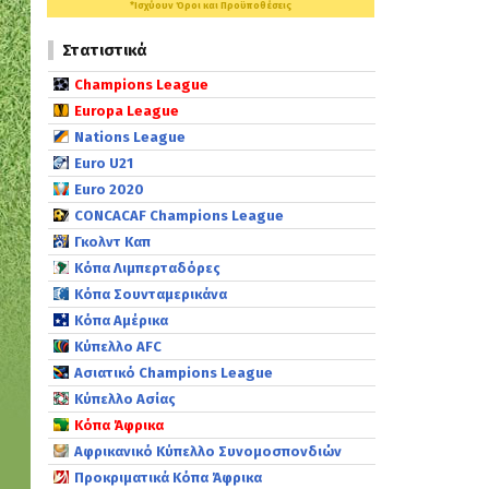
*Ισχύουν Όροι και Προϋποθέσεις
Στατιστικά
Champions League
Europa League
Nations League
Euro U21
Euro 2020
CONCACAF Champions League
Γκολντ Καπ
Κόπα Λιμπερταδόρες
Κόπα Σουνταμερικάνα
Κόπα Αμέρικα
Κύπελλο AFC
Ασιατικό Champions League
Κύπελλο Ασίας
Κόπα Άφρικα
Αφρικανικό Κύπελλο Συνομοσπονδιών
Προκριματικά Κόπα Άφρικα