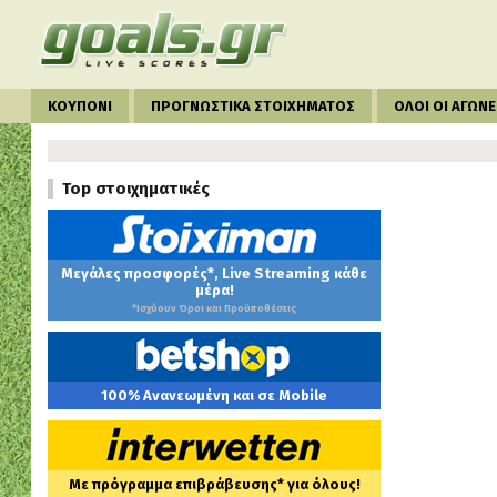
ΚΟΥΠΟΝΙ
ΠΡΟΓΝΩΣΤΙΚΑ ΣΤΟΙΧΗΜΑΤΟΣ
ΟΛΟΙ ΟΙ ΑΓΩΝΕ
Top στοιχηματικές
Μεγάλες προσφορές*, Live Streaming κάθε
μέρα!
*Ισχύουν Όροι και Προϋποθέσεις
100% Ανανεωμένη και σε Mobile
Με πρόγραμμα επιβράβευσης* για όλους!