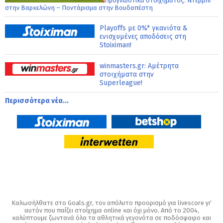
Προγνωστικά στοιχήματος: Ντέρμπι
στην Βαρκελώνη – Ποντάρισμα στην Βουδαπέστη
Playoffs με 0%* γκανιότα &
ενισχυμένες αποδόσεις στη
Stoiximan!
winmasters.gr: Αμέτρητα
στοιχήματα στην
Superleague!
Περισσότερα νέα...
Καλωσήλθατε στο Goals.gr, τον απόλυτο προορισμό για livescore γι'
αυτόν που παίζει στοίχημα online και όχι μόνο. Από το 2004,
καλύπτουμε ζωντανά όλα τα αθλητικά γεγονότα σε ποδόσφαιρο και