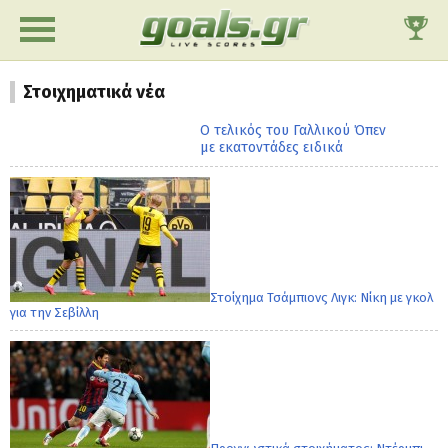
Στοιχηματικά νέα
Ο τελικός του Γαλλικού Όπεν
με εκατοντάδες ειδικά
Στοίχημα Τσάμπιονς Λιγκ: Νίκη με γκολ
για την Σεβίλλη