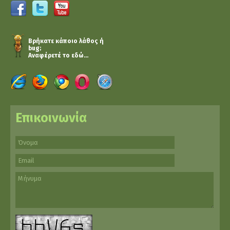
Βρήκατε κάποιο λάθος ή
bug;
Αναφέρετέ το εδώ...
Επικοινωνία