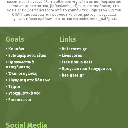
καλύπτουμε ζωντανά όλα τα αθλητικά γεγονότα σε ποδόσφαιρο και
μπάσκετ με στατιστικά, βαθμολογίες, τζίρους και αποδόσεις. Στο
Goals.gr θα βρείτε livescore από το κουπόνι του Πάμε Στοίχημα του
ΟΠΑΠ, αποτελέσματα, προγνωστικά στοιχήματος, πρόγραμμα
αγώνων φόρμα ομάδων, στατιστικά για under/over, goal/goal.
Goals
Links
• Κουπόνι
• Betscores.gr
• Ενδιαφέροντα sites
• Livescores
• Προγνωστικά
• Free Bonus Bets
στοιχήματος
• Προγνωστικά Στοιχήματος
• Όλοι οι αγώνες
• bet-gate.gr
• Σύγκριση αποδόσεων
• Τζίροι
• Στοιχηματικά νέα
• Επικοινωνία
Social Media