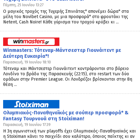
Πέμπτη, 25 Ιουνίου 13:27
Ο μαγικός τροχός της Τυχερής Σπινιάτας* απονέμει δώρα* στα
μέλη του Novibet Casino, με μια προσφορά* στο φρουτάκι της
Netent, Cash Noire! Κάθε γύρισμα του τροχού κρύβει κι ...
Winmasters: Τότεναμ-Μάντσεστερ Γιουνάιτεντ με
Δεύτερη Ευκαιρία*!
Παρασκευή, 19 Ιουνίου 18:10
Τότεναμ και Μάντσεστερ Γιουνάιτεντ κοντράρονται στο βόρειο
Λονδίνο το βράδυ της Παρασκευής (22:15), στο restart των δύο
ομάδων στην Premier League. Οι Λονδρέζοι βρίσκονται στην 8η
θέση ...
Ολυμπιακός-Παναθηναϊκός με σούπερ προσφορά* &
Fantasy Τουρνουά στη Stoiximan!
Παρασκευή, 19 Ιουνίου 17:39
Η 3η αγωνιστική των playoffs έχει Ολυμπιακός-Παναθηναϊκός και
η Stoiximan κάνει το παιχνίδι σου καλύτερο, όποιος παίκτης κι αν