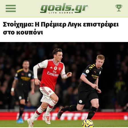
Στοίχημα: Η Πρέμιερ Λιγκ επιστρέφει
στο κουπόνι