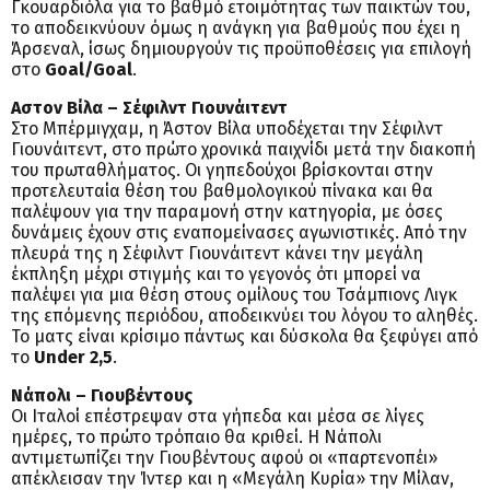
Γκουαρδιόλα για το βαθμό ετοιμότητας των παικτών του,
το αποδεικνύουν όμως η ανάγκη για βαθμούς που έχει η
Άρσεναλ, ίσως δημιουργούν τις προϋποθέσεις για επιλογή
στο
Goal/
Goal
.
Αστον Βίλα – Σέφιλντ Γιουνάιτεντ
Στο Μπέρμιγχαμ, η Άστον Βίλα υποδέχεται την Σέφιλντ
Γιουνάιτεντ, στο πρώτο χρονικά παιχνίδι μετά την διακοπή
του πρωταθλήματος. Οι γηπεδούχοι βρίσκονται στην
προτελευταία θέση του βαθμολογικού πίνακα και θα
παλέψουν για την παραμονή στην κατηγορία, με όσες
δυνάμεις έχουν στις εναπομείνασες αγωνιστικές. Από την
πλευρά της η Σέφιλντ Γιουνάιτεντ κάνει την μεγάλη
έκπληξη μέχρι στιγμής και το γεγονός ότι μπορεί να
παλέψει για μια θέση στους ομίλους του Τσάμπιονς Λιγκ
της επόμενης περιόδου, αποδεικνύει του λόγου το αληθές.
Το ματς είναι κρίσιμο πάντως και δύσκολα θα ξεφύγει από
το
Under 2,5
.
Νάπολι – Γιουβέντους
Οι Ιταλοί επέστρεψαν στα γήπεδα και μέσα σε λίγες
ημέρες, το πρώτο τρόπαιο θα κριθεί. Η Νάπολι
αντιμετωπίζει την Γιουβέντους αφού οι «παρτενοπέι»
απέκλεισαν την Ίντερ και η «Μεγάλη Κυρία» την Μίλαν,