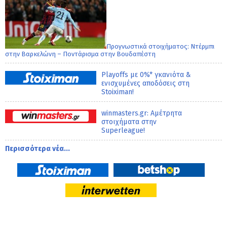
Προγνωστικά στοιχήματος: Ντέρμπι
στην Βαρκελώνη – Ποντάρισμα στην Βουδαπέστη
Playoffs με 0%* γκανιότα &
ενισχυμένες αποδόσεις στη
Stoiximan!
winmasters.gr: Αμέτρητα
στοιχήματα στην
Superleague!
Περισσότερα νέα...