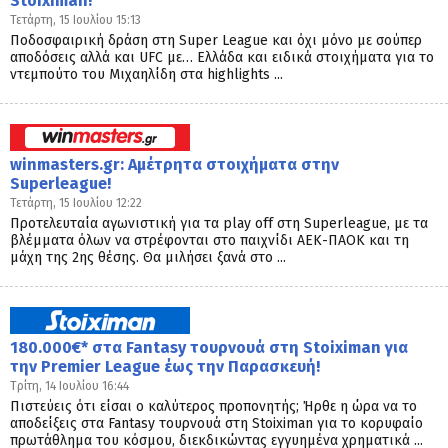
Stoiximan!
Τετάρτη, 15 Ιουλίου 15:13
Ποδοσφαιρική δράση στη Super League και όχι μόνο με σούπερ
αποδόσεις αλλά και UFC με… Ελλάδα και ειδικά στοιχήματα για το
ντεμπούτο του Μιχαηλίδη στα highlights ...
winmasters.gr: Αμέτρητα στοιχήματα στην
Superleague!
Τετάρτη, 15 Ιουλίου 12:22
Προτελευταία αγωνιστική για τα play off στη Superleague, με τα
βλέμματα όλων να στρέφονται στο παιχνίδι ΑΕΚ-ΠΑΟΚ και τη
μάχη της 2ης θέσης. Θα μιλήσει ξανά στο ...
180.000€* στα Fantasy τουρνουά στη Stoiximan για
την Premier League έως την Παρασκευή!
Τρίτη, 14 Ιουλίου 16:44
Πιστεύεις ότι είσαι ο καλύτερος προπονητής; Ήρθε η ώρα να το
αποδείξεις στα Fantasy τουρνουά στη Stoiximan για το κορυφαίο
πρωτάθλημα του κόσμου, διεκδικώντας εγγυημένα χρηματικά ...