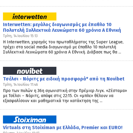
Interwetten: μεγάλος διαγωνισμός με έπαθλο 10
Πολυτελή Συλλεκτικά Λευκώματα 60 χρόνια Α Εθνική
Τρίτη, 14 Ιουλίου 15:13
Η Interwetten, χορηγός του πρωταθλήματος της Super League,
τρέχει στα social media διαγωνισμό με έπαθλο 10 πολυτελή
Συλλεκτικά Λευκώματα 60 χρόνια Α Εθνική. Διάβασε πως θα ...
Τσέλσι - Νόριτς με ειδική προσφορά* από τη Novibet
Τρίτη, 14 Ιουλίου 11:46
Προ των πυλών η 36η αγωνιστική στην Πρέμιερ Λιγκ. «Ζέσταμα»
με Τσέλσι – Νόριτς, απόψε στις 22:15. Οι «μπλε» θέλουν να
εξασφαλίσουν και μαθηματικά την κατάκτηση της ...
Virtuals στη Stoiximan με Ελλάδα, Premier και EURO!