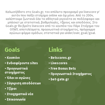
Καλωσήλθατε στο Goals.gr, τον απόλυτο προορισμό για livescore γι'
αυτόν που παίζει στοίχημα online και όχι μόνο. Από το 2004,
καλύπτουμε ζωντανά όλα τα αθλητικά γεγονότα σε ποδόσφαιρο και
μπάσκετ με στατιστικά, βαθμολογίες, τζίρους και αποδόσεις. Στο
Goals.gr θα βρείτε livescore από το κουπόνι του Πάμε Στοίχημα του
ΟΠΑΠ, αποτελέσματα, προγνωστικά στοιχήματος, πρόγραμμα
αγώνων φόρμα ομάδων, στατιστικά για under/over, goal/goal.
Goals
Links
• Κουπόνι
• Betscores.gr
• Ενδιαφέροντα sites
• Livescores
• Προγνωστικά
• Free Bonus Bets
στοιχήματος
• Προγνωστικά Στοιχήματος
• Όλοι οι αγώνες
• bet-gate.gr
• Σύγκριση αποδόσεων
• Τζίροι
• Στοιχηματικά νέα
• Επικοινωνία