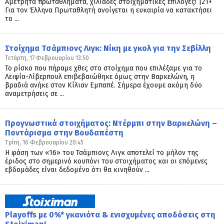
Αμέτρητα πρωταθλήματα, χιλιάδες στοιχηματικές επιλογές! |21+
Για τον Έλληνα Πρωταθλητή ανοίγεται η ευκαιρία να κατακτήσει
το ...
Στοίχημα Τσάμπιονς Λιγκ: Νίκη με γκολ για την Σεβίλλη
Τετάρτη, 17 Φεβρουαρίου 13:50
Το ρίσκο που πήραμε χθες στο στοίχημα που επιλέξαμε για το
Λειψία-Λίβερπουλ επιβεβαιώθηκε όμως στην Βαρκελώνη, η
βραδιά ανήκε στον Κίλιαν Εμπαπέ. Σήμερα έχουμε ακόμη δύο
αναμετρήσεις σε ...
Προγνωστικά στοιχήματος: Ντέρμπι στην Βαρκελώνη –
Ποντάρισμα στην Βουδαπέστη
Τρίτη, 16 Φεβρουαρίου 20:45
Η φάση των «16» του Τσάμπιονς Λιγκ αποτελεί το μήλον της
έριδος στο σημερινό κουπόνι του στοιχήματος και οι επόμενες
εβδομάδες είναι δεδομένο ότι θα κινηθούν ...
Playoffs με 0%* γκανιότα & ενισχυμένες αποδόσεις στη