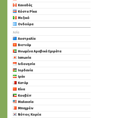
Καναδάς
Κόστα Ρίκα
Μεξικό
Ονδούρα
Ασία
Αυστραλία
Βιετνάμ
Ηνωμένα Αραβικά Εμιράτα
Ιαπωνία
Ινδονησία
Ιορδανία
Ιράν
Κατάρ
Κίνα
Κουβέιτ
Μαλαισία
Μπαχρέιν
Νότιος Κορέα