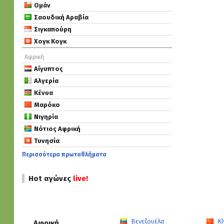
Ομάν
Σαουδική Αραβία
Σιγκαπούρη
Χογκ Κογκ
Αφρική
Αίγυπτος
Αλγερία
Κένυα
Μαρόκο
Νιγηρία
Νότιος Αφρική
Τυνησία
Περισσότερα πρωταθλήματα
Hot αγώνες
live!
Βενεζουέλα
Κί
Αφρική