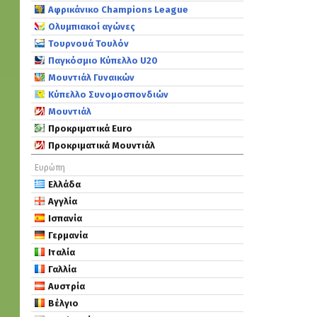
Αφρικάνικο Champions League
Ολυμπιακοί αγώνες
Τουρνουά Τουλόν
Παγκόσμιο Κύπελλο U20
Μουντιάλ Γυναικών
Κύπελλο Συνομοσπονδιών
Μουντιάλ
Προκριματικά Euro
Προκριματικά Μουντιάλ
Ευρώπη
Ελλάδα
Αγγλία
Ισπανία
Γερμανία
Ιταλία
Γαλλία
Αυστρία
Βέλγιο