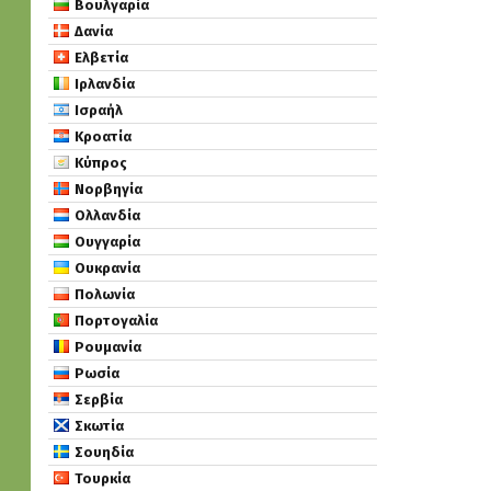
Βουλγαρία
Δανία
Ελβετία
Ιρλανδία
Ισραήλ
Κροατία
Κύπρος
Νορβηγία
Ολλανδία
Ουγγαρία
Ουκρανία
Πολωνία
Πορτογαλία
Ρουμανία
Ρωσία
Σερβία
Σκωτία
Σουηδία
Τουρκία