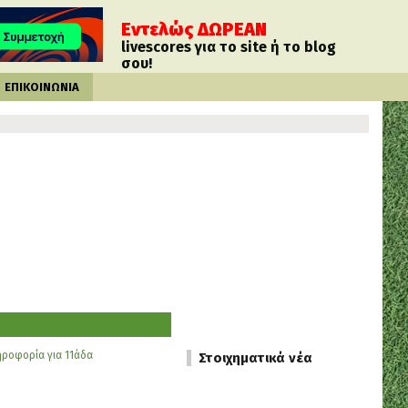
Εντελώς ΔΩΡΕΑΝ
livescores για το site ή το blog
σου!
ΕΠΙΚΟΙΝΩΝΙΑ
ηροφορία για 11άδα
Στοιχηματικά νέα