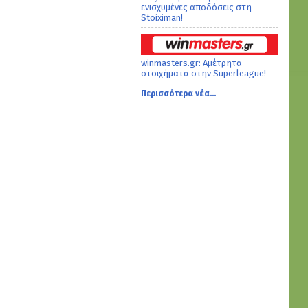
ενισχυμένες αποδόσεις στη
Stoiximan!
winmasters.gr: Αμέτρητα
στοιχήματα στην Superleague!
Περισσότερα νέα...