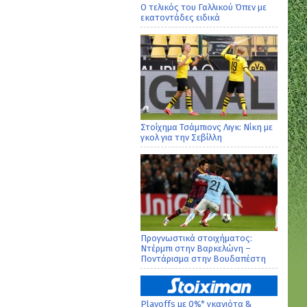
Ο τελικός του Γαλλικού Όπεν με
εκατοντάδες ειδικά
Στοίχημα Τσάμπιονς Λιγκ: Νίκη με
γκολ για την Σεβίλλη
Προγνωστικά στοιχήματος:
Ντέρμπι στην Βαρκελώνη –
Ποντάρισμα στην Βουδαπέστη
Playoffs με 0%* γκανιότα &