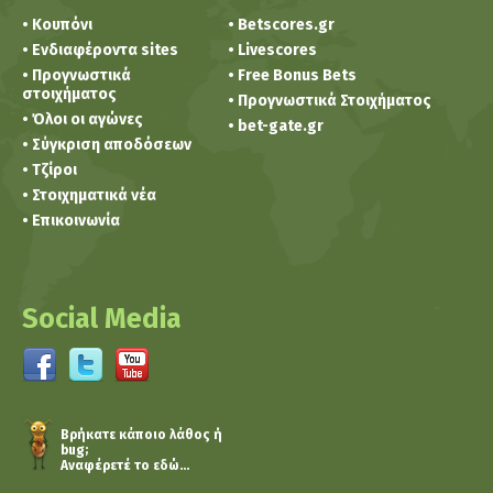
• Κουπόνι
• Betscores.gr
• Ενδιαφέροντα sites
• Livescores
• Προγνωστικά
• Free Bonus Bets
στοιχήματος
• Προγνωστικά Στοιχήματος
• Όλοι οι αγώνες
• bet-gate.gr
• Σύγκριση αποδόσεων
• Τζίροι
• Στοιχηματικά νέα
• Επικοινωνία
Social Media
Βρήκατε κάποιο λάθος ή
bug;
Αναφέρετέ το εδώ...