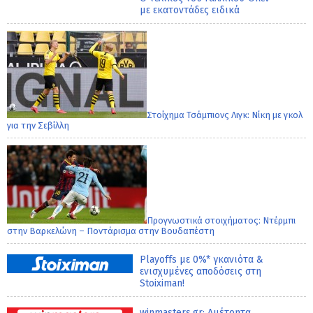
με εκατοντάδες ειδικά
Στοίχημα Τσάμπιονς Λιγκ: Νίκη με γκολ
για την Σεβίλλη
Προγνωστικά στοιχήματος: Ντέρμπι
στην Βαρκελώνη – Ποντάρισμα στην Βουδαπέστη
Playoffs με 0%* γκανιότα &
ενισχυμένες αποδόσεις στη
Stoiximan!
winmasters.gr: Αμέτρητα