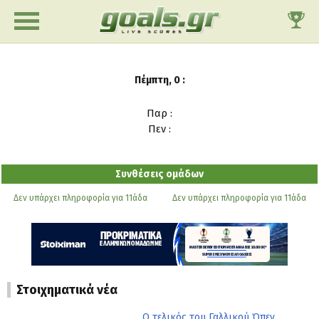
Πέμπτη, 0 :
Παρ :
Πεν :
Συνθέσεις ομάδων
Δεν υπάρχει πληροφορία για 11άδα
Δεν υπάρχει πληροφορία για 11άδα
Στοιχηματικά νέα
Ο τελικός του Γαλλικού Όπεν