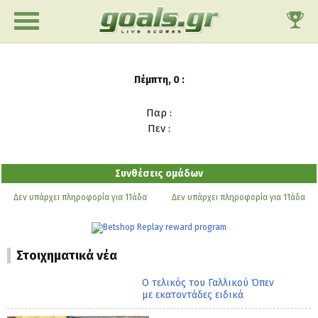
Πέμπτη, 0 :
Παρ :
Πεν :
Συνθέσεις ομάδων
Δεν υπάρχει πληροφορία για 11άδα
Δεν υπάρχει πληροφορία για 11άδα
Στοιχηματικά νέα
Ο τελικός του Γαλλικού Όπεν
με εκατοντάδες ειδικά