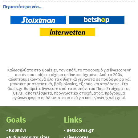
Περισσότερα νέα...
Καλωσήλθατε στο Goals.gr, τον απόλυτο προορισμό για livescore γι'
αυτόν που παίζει στοίχημα online και όχι μόνο. Από το 2004,
καλύπτουμε ζωντανά όλα τα αθλητικά γεγονότα σε ποδόσφαιρο και
μπάσκετ με στατιστικά, βαθμολογίες, τζίρους και αποδόσεις. Στο
Goals.gr θα βρείτε livescore από το κουπόνι του Πάμε Στοίχημα του
ΟΠΑΠ, αποτελέσματα, προγνωστικά στοιχήματος, πρόγραμμα
αγώνων φόρμα ομάδων, στατιστικά για under/over, goal/goal.
Goals
Links
• Κουπόνι
• Betscores.gr
• Ενδιαφέροντα sites
• Livescores