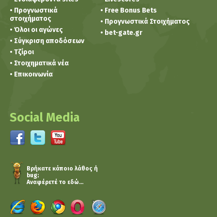
• Προγνωστικά
• Free Bonus Bets
στοιχήματος
• Προγνωστικά Στοιχήματος
• Όλοι οι αγώνες
• bet-gate.gr
• Σύγκριση αποδόσεων
• Τζίροι
• Στοιχηματικά νέα
• Επικοινωνία
Social Media
Βρήκατε κάποιο λάθος ή
bug;
Αναφέρετέ το εδώ...