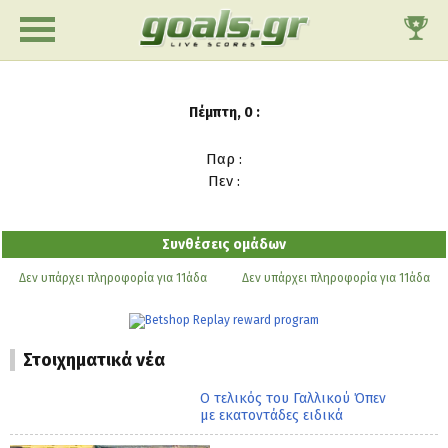
Πέμπτη, 0 :
Παρ :
Πεν :
Συνθέσεις ομάδων
Δεν υπάρχει πληροφορία για 11άδα
Δεν υπάρχει πληροφορία για 11άδα
Στοιχηματικά νέα
Ο τελικός του Γαλλικού Όπεν
με εκατοντάδες ειδικά