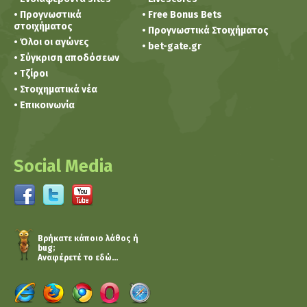
• Προγνωστικά
• Free Bonus Bets
στοιχήματος
• Προγνωστικά Στοιχήματος
• Όλοι οι αγώνες
• bet-gate.gr
• Σύγκριση αποδόσεων
• Τζίροι
• Στοιχηματικά νέα
• Επικοινωνία
Social Media
Βρήκατε κάποιο λάθος ή
bug;
Αναφέρετέ το εδώ...