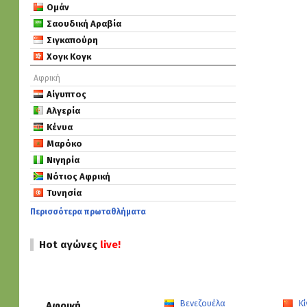
Ομάν
Σαουδική Αραβία
Σιγκαπούρη
Χογκ Κογκ
Αφρική
Αίγυπτος
Αλγερία
Κένυα
Μαρόκο
Νιγηρία
Νότιος Αφρική
Τυνησία
Περισσότερα πρωταθλήματα
Hot αγώνες
live!
Βενεζουέλα
Κί
Αφρική