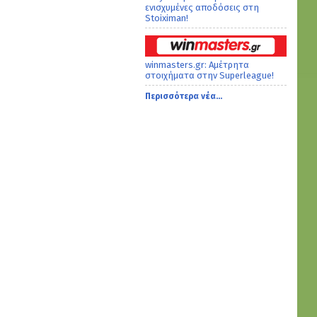
ενισχυμένες αποδόσεις στη
Stoiximan!
winmasters.gr: Αμέτρητα
στοιχήματα στην Superleague!
Περισσότερα νέα...