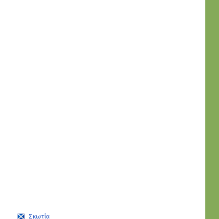
Σκωτία