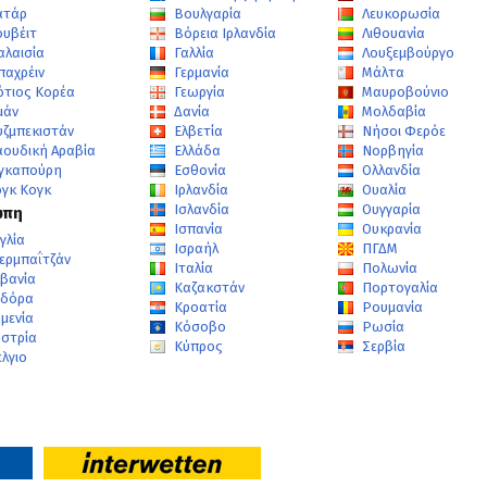
ατάρ
Βουλγαρία
Λευκορωσία
ουβέιτ
Βόρεια Ιρλανδία
Λιθουανία
αλαισία
Γαλλία
Λουξεμβούργο
παχρέιν
Γερμανία
Μάλτα
ότιος Κορέα
Γεωργία
Μαυροβούνιο
μάν
Δανία
Μολδαβία
υζμπεκιστάν
Ελβετία
Νήσοι Φερόε
αουδική Αραβία
Ελλάδα
Νορβηγία
ιγκαπούρη
Εσθονία
Ολλανδία
ογκ Κογκ
Ιρλανδία
Ουαλία
Ισλανδία
Ουγγαρία
ώπη
Ισπανία
Ουκρανία
γλία
Ισραήλ
ΠΓΔΜ
ερμπαΐτζάν
Ιταλία
Πολωνία
λβανία
Καζακστάν
Πορτογαλία
νδόρα
Κροατία
Ρουμανία
μενία
Κόσοβο
Ρωσία
υστρία
Κύπρος
Σερβία
λγιο