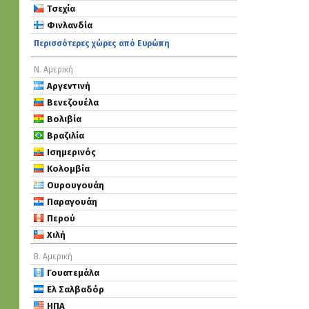
Τσεχία
Φινλανδία
Περισσότερες χώρες από Ευρώπη
Ν. Αμερική
Αργεντινή
Βενεζουέλα
Βολιβία
Βραζιλία
Ισημερινός
Κολομβία
Ουρουγουάη
Παραγουάη
Περού
Χιλή
Β. Αμερική
Γουατεμάλα
Ελ Σαλβαδόρ
ΗΠΑ