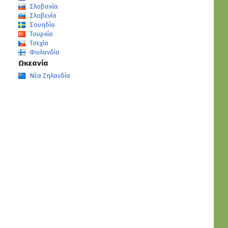
Σλοβακία
Σλοβενία
Σουηδία
Τουρκία
Τσεχία
Φινλανδία
Ωκεανία
Νέα Ζηλανδία