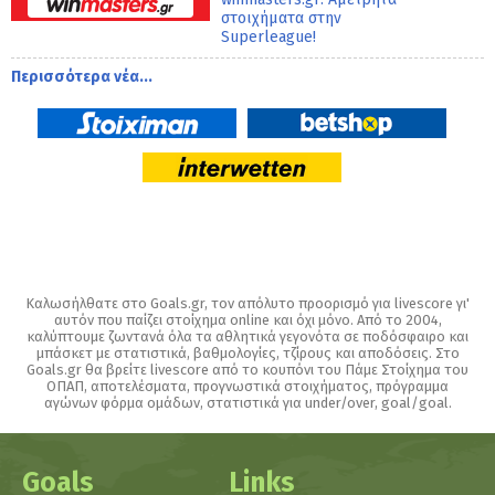
στοιχήματα στην
Superleague!
Περισσότερα νέα...
Καλωσήλθατε στο Goals.gr, τον απόλυτο προορισμό για livescore γι'
αυτόν που παίζει στοίχημα online και όχι μόνο. Από το 2004,
καλύπτουμε ζωντανά όλα τα αθλητικά γεγονότα σε ποδόσφαιρο και
μπάσκετ με στατιστικά, βαθμολογίες, τζίρους και αποδόσεις. Στο
Goals.gr θα βρείτε livescore από το κουπόνι του Πάμε Στοίχημα του
ΟΠΑΠ, αποτελέσματα, προγνωστικά στοιχήματος, πρόγραμμα
αγώνων φόρμα ομάδων, στατιστικά για under/over, goal/goal.
Goals
Links