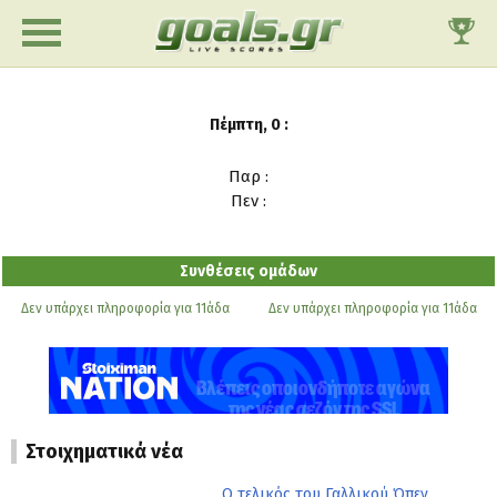
Πέμπτη, 0 :
Παρ :
Πεν :
Συνθέσεις ομάδων
Δεν υπάρχει πληροφορία για 11άδα
Δεν υπάρχει πληροφορία για 11άδα
Στοιχηματικά νέα
Ο τελικός του Γαλλικού Όπεν