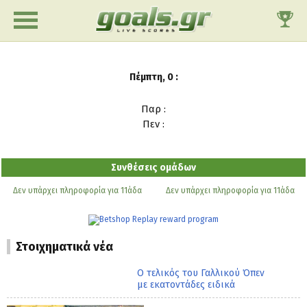
Πέμπτη, 0 :
Παρ :
Πεν :
Συνθέσεις ομάδων
Δεν υπάρχει πληροφορία για 11άδα
Δεν υπάρχει πληροφορία για 11άδα
Στοιχηματικά νέα
Ο τελικός του Γαλλικού Όπεν
με εκατοντάδες ειδικά